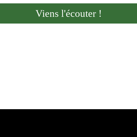
Viens l'écouter !
ens voir le clip du 1er ti
À
 Border L'Artimon